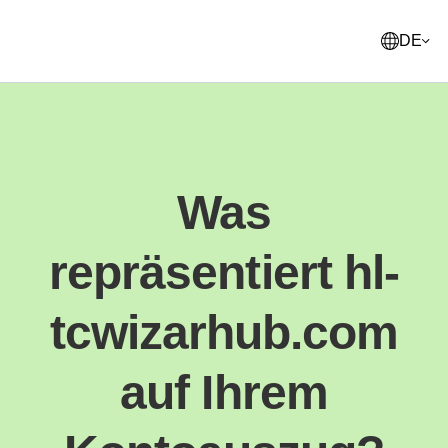
DE
English
United States
Was
Français
France
repräsentiert hl-
Norsk
Norway
Svenska
tcwizarhub.com
Sweden
Suomi
auf Ihrem
Finland
Italiano
Italy