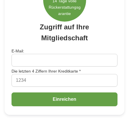
Indonesia
14 Tage volle
Rückerstattungsg
Čeština
arantie
Czech Republic
Eesti keel
Zugriff auf Ihre
Estonia
Mitgliedschaft
Lietuvių
Lithuania
E-Mail:
Latviešu
Latvia
Slovensko
Die letzten 4 Ziffern Ihrer Kreditkarte *
Slovenia
Română
Romania
Български
Bulgaria
中文 (简体)
China
한국어