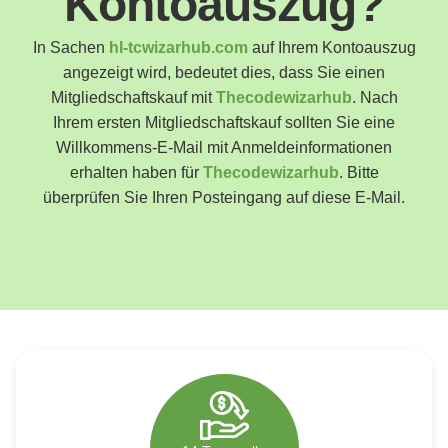
Kontoauszug?
Polski
Poland
In Sachen
hl-tcwizarhub.com
auf Ihrem Kontoauszug
Español
angezeigt wird, bedeutet dies, dass Sie einen
Spain
Mitgliedschaftskauf mit
Thecodewizarhub
. Nach
Deutsch
Ihrem ersten Mitgliedschaftskauf sollten Sie eine
Germany
Willkommens-E-Mail mit Anmeldeinformationen
Nederlands
erhalten haben für
Thecodewizarhub
. Bitte
Netherlands
überprüfen Sie Ihren Posteingang auf diese E-Mail.
日本語
Japan
Português
Portugal
Magyar
Hungary
Slovenčina
Slovakia
Bahasa indonesia